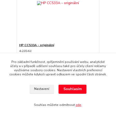
HP CC533A - originální
4 235 Kč
3 509 Kč
/
ks
Skladem
2 900 Kč
bez DPH
Pro základní funkčnost, zpříjemnění používání webu, analytické
účely a v případě udělení souhlasu také pro účely cílení reklamy
Přidat do košíku
využíváme soubory cookies. Nastavení vlastních preferencí
cookies můžete kdykoli upravit odkazem ve spodní části stránek.
Akce
Souhlasím
Nastavení
Souhlas můžete odmítnout
zde
.