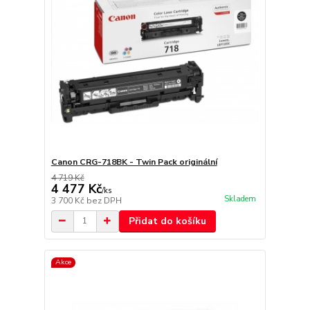
Canon CRG-718BK - Twin Pack originální
4 719 Kč
4 477 Kč
/
ks
Skladem
3 700 Kč
bez DPH
Přidat do košíku
Akce