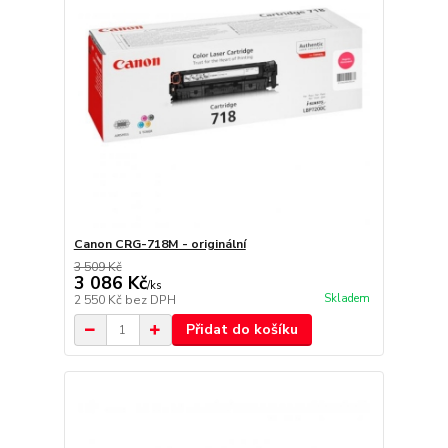
Canon CRG-718M - originální
3 509 Kč
3 086 Kč
/
ks
Skladem
2 550 Kč
bez DPH
Přidat do košíku