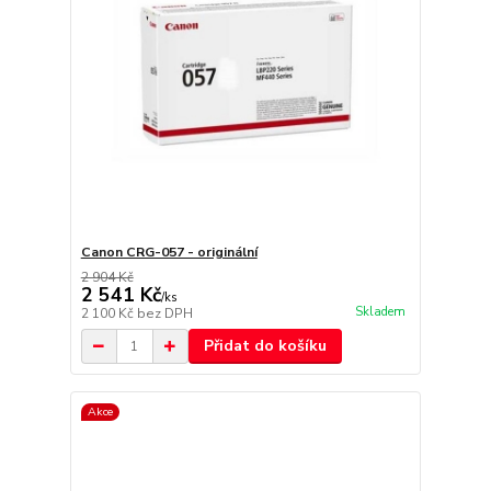
Canon CRG-057 - originální
2 904 Kč
2 541 Kč
/
ks
Skladem
2 100 Kč
bez DPH
Přidat do košíku
Akce