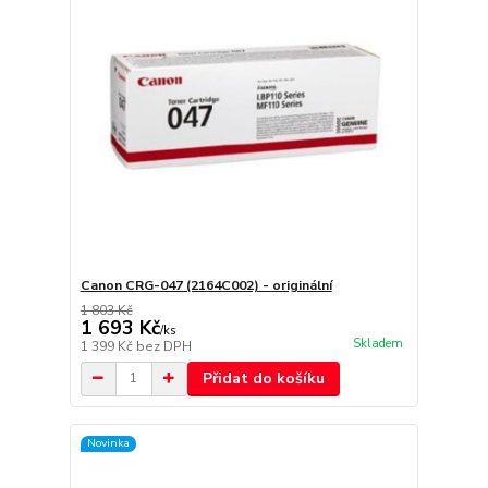
Canon CRG-047 (2164C002) - originální
1 803 Kč
1 693 Kč
/
ks
Skladem
1 399 Kč
bez DPH
Přidat do košíku
Novinka