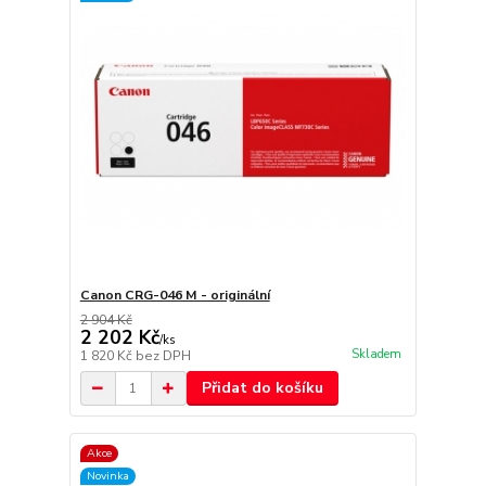
Canon CRG-046 M - originální
2 904 Kč
2 202 Kč
/
ks
Skladem
1 820 Kč
bez DPH
Přidat do košíku
Akce
Novinka