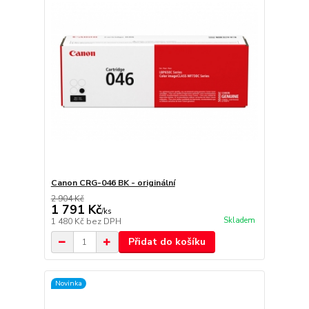
Canon CRG-046 BK - originální
2 904 Kč
1 791 Kč
/
ks
Skladem
1 480 Kč
bez DPH
Přidat do košíku
Novinka