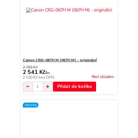
Canon CRG-067H M (067H M) - originální
2 783 Kč
2 541 Kč
/
ks
Není skladem
2 100 Kč
bez DPH
Přidat do košíku
Novinka