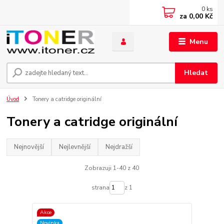
0
ks
za
0,00 Kč
Menu
Hledat
Úvod
Tonery a catridge originální
Tonery a catridge originální
Nejnovější
Nejlevnější
Nejdražší
Zobrazuji 1-40 z 40
strana
z 1
Akce
Novinka