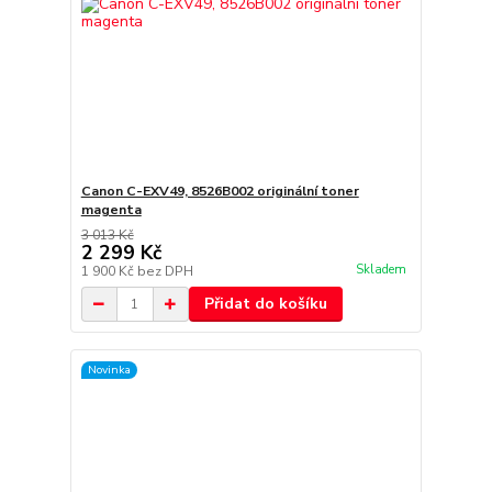
Canon C-EXV49, 8526B002 originální toner
magenta
3 013 Kč
2 299 Kč
Skladem
1 900 Kč
bez DPH
Přidat do košíku
Novinka