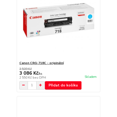
Canon CRG-718C - originální
3 509 Kč
3 086 Kč
/
ks
Skladem
2 550 Kč
bez DPH
Přidat do košíku