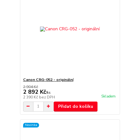
Canon CRG-052 - originální
2 904 Kč
2 892 Kč
/
ks
Skladem
2 390 Kč
bez DPH
Přidat do košíku
Novinka