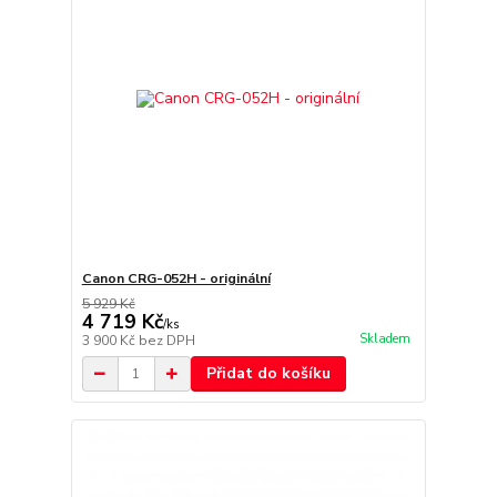
Canon CRG-052H - originální
5 929 Kč
4 719 Kč
/
ks
Skladem
3 900 Kč
bez DPH
Přidat do košíku