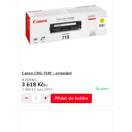
Canon CRG-718Y - originální
4 719 Kč
3 618 Kč
/
ks
Skladem
2 990 Kč
bez DPH
Přidat do košíku