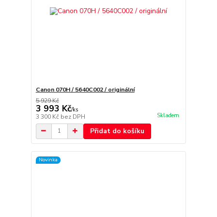
Canon 070H / 5640C002 / originální
5 929 Kč
3 993 Kč
/
ks
Skladem
3 300 Kč
bez DPH
Přidat do košíku
Novinka