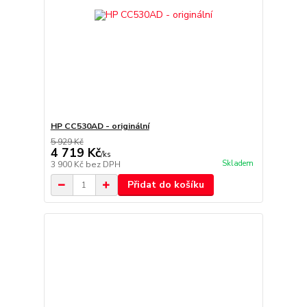
HP CC530AD - originální
5 929 Kč
4 719 Kč
/
ks
Skladem
3 900 Kč
bez DPH
Přidat do košíku