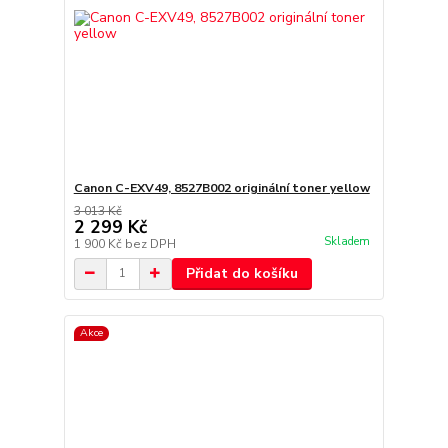
Canon C-EXV49, 8527B002 originální toner yellow
3 013 Kč
2 299 Kč
Skladem
1 900 Kč
bez DPH
Přidat do košíku
Akce