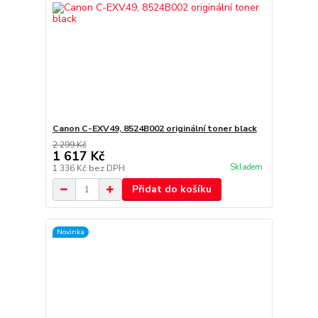
Canon C-EXV49, 8524B002 originální toner black
2 299 Kč
1 617 Kč
Skladem
1 336 Kč
bez DPH
Přidat do košíku
Novinka