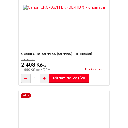
Canon CRG-067H BK (067HBK) - originální
2 541 Kč
2 408 Kč
/
ks
Není skladem
1 990 Kč
bez DPH
Přidat do košíku
Akce