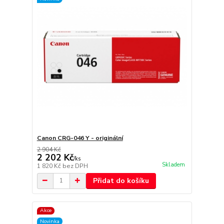
Canon CRG-046 Y - originální
2 904 Kč
2 202 Kč
/
ks
Skladem
1 820 Kč
bez DPH
Přidat do košíku
Akce
Novinka