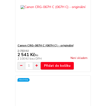
Canon CRG-067H C (067H C) - originální
2 783 Kč
2 541 Kč
/
ks
Není skladem
2 100 Kč
bez DPH
Přidat do košíku
Novinka