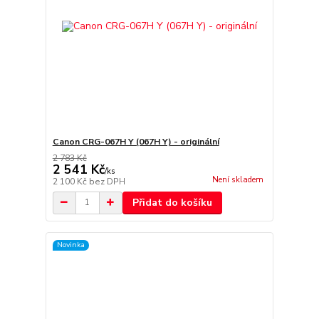
Canon CRG-067H Y (067H Y) - originální
2 783 Kč
2 541 Kč
/
ks
Není skladem
2 100 Kč
bez DPH
Přidat do košíku
Novinka