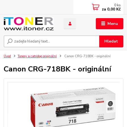
0
ks
za
0,00 Kč
Menu
Hledat
Úvod
Tonery a catridge originální
Canon CRG-718BK - originální
Canon CRG-718BK - originální