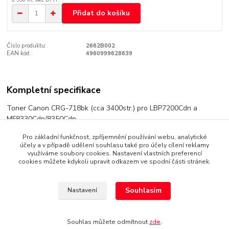
Přidat do košíku
Číslo produktu:
2662B002
EAN kód:
4960999628639
Kompletní specifikace
Toner Canon CRG-718bk (cca 3400str.) pro LBP7200Cdn a
MF8330Cdn/8350Cdn
Pro základní funkčnost, zpříjemnění používání webu, analytické
účely a v případě udělení souhlasu také pro účely cílení reklamy
využíváme soubory cookies. Nastavení vlastních preferencí
Zboží zařazeno v kategoriích
cookies můžete kdykoli upravit odkazem ve spodní části stránek.
Tonery a catridge originální
Souhlasím
Nastavení
Souhlas můžete odmítnout
zde
.