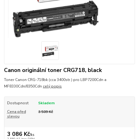
Canon originální toner CRG718, black
Toner Canon CRG-718bk (cca 3400str.) pro LBP7200Cdn a
MF8330Cdn/8350Cdn
celý popis
Dostupnost
Skladem
Cena před
3 509 Kč
slevou
3 086 Kč
/
ks
2 550 Kč
bez DPH