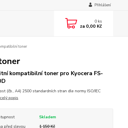
Přihlášení
0
ks
za
0,00 Kč
mpatibilní toner
toner
itní kompatibilní toner pro Kyocera FS-
0D
ost (čb., A4) 2500 standardních stran dle normy ISO/IEC
celý popis
tupnost
Skladem
a před slevou
1 150 Kč