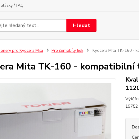
otázky / FAQ
Hledat
onery pro Kyocera Mita
Pro černobílý tisk
Kyocera Mita TK-160 - ko
era Mita TK-160 - kompatibilní 
Kval
112
Výtěžn
19752
Dos
Cen