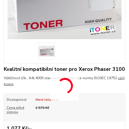
Kvalitní kompatibilní toner pro Xerox Phaser 3100
Výtěžnost (čb., A4) 4000 standardních stran dle normy ISO/IEC 19752
celý
popis
Dostupnost
Není skladem
Cena před
1 573 Kč
slevou
1 077 Kč