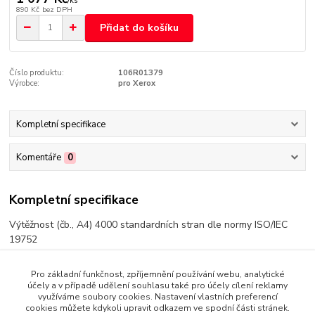
/
ks
890 Kč
bez DPH
Přidat do košíku
Číslo produktu:
106R01379
Výrobce:
pro Xerox
Kompletní specifikace
Komentáře
0
Kompletní specifikace
Výtěžnost (čb., A4) 4000 standardních stran dle normy ISO/IEC
19752
Pro základní funkčnost, zpříjemnění používání webu, analytické
účely a v případě udělení souhlasu také pro účely cílení reklamy
využíváme soubory cookies. Nastavení vlastních preferencí
Zboží zařazeno v kategoriích
cookies můžete kdykoli upravit odkazem ve spodní části stránek.