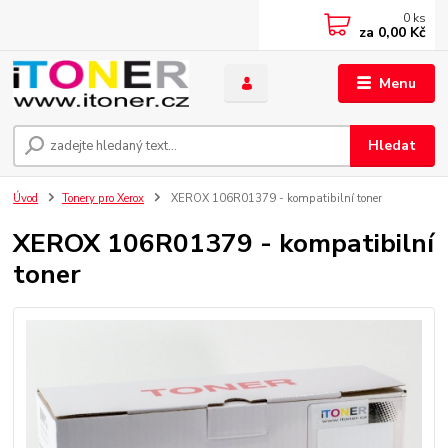
0
ks
za
0,00 Kč
Menu
Hledat
Úvod
Tonery pro Xerox
XEROX 106R01379 - kompatibilní toner
XEROX 106R01379 - kompatibilní
toner