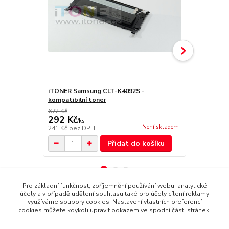
iTONER Samsung CLT-K4092S -
iTONER Sam
kompatibilní toner
kompatibiln
672 Kč
672 Kč
292 Kč
309 Kč
/
ks
/
ks
Není skladem
241 Kč
bez DPH
255 Kč
bez 
Přidat do košíku
Pro základní funkčnost, zpříjemnění používání webu, analytické
účely a v případě udělení souhlasu také pro účely cílení reklamy
využíváme soubory cookies. Nastavení vlastních preferencí
Zboží zařazeno v kategoriích
cookies můžete kdykoli upravit odkazem ve spodní části stránek.
Pro barevný tisk