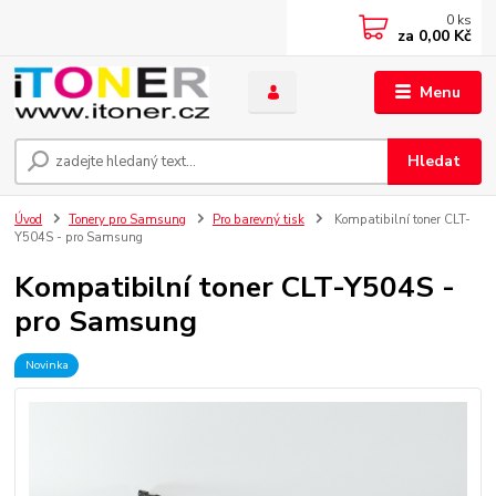
0
ks
za
0,00 Kč
Menu
Hledat
Úvod
Tonery pro Samsung
Pro barevný tisk
Kompatibilní toner CLT-
Y504S - pro Samsung
Kompatibilní toner CLT-Y504S -
pro Samsung
Novinka