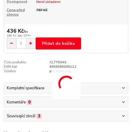
Dostupnost
Není skladem
Cena před
787 Kč
slevou
436 Kč
/
ks
360 Kč
bez DPH
Přidat do košíku
Číslo produktu:
CLTY504S
EAN kód:
6959080005112
Výrobce:
pro Samsung
Kompletní specifikace
Komentáře
0
Související zboží
3