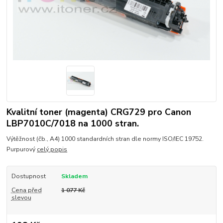
Kvalitní toner (magenta) CRG729 pro Canon
LBP7010C/7018 na 1000 stran.
Výtěžnost (čb., A4) 1000 standardních stran dle normy ISO/IEC 19752.
Purpurový
celý popis
Dostupnost
Skladem
Cena před
1 077 Kč
slevou