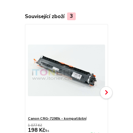
Související zboží
3
Canon CRG-729Bk - kompatibilní
Canon CRG-7
1 077 Kč
1 077 Kč
198 Kč
198 Kč
/
ks
/
ks