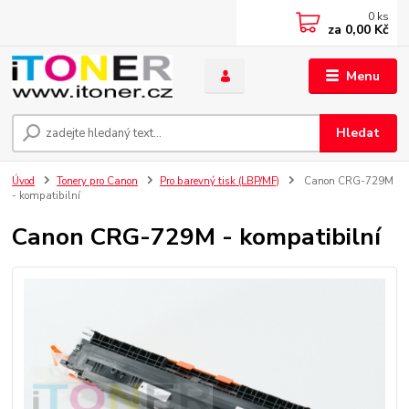
0
ks
za
0,00 Kč
Menu
Hledat
Úvod
Tonery pro Canon
Pro barevný tisk (LBP/MF)
Canon CRG-729M
- kompatibilní
Canon CRG-729M - kompatibilní