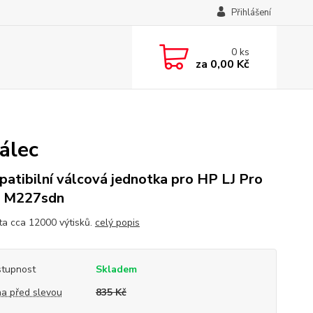
Přihlášení
0
ks
za
0,00 Kč
álec
atibilní válcová jednotka pro HP LJ Pro
 M227sdn
ta cca 12000 výtisků.
celý popis
tupnost
Skladem
a před slevou
835 Kč