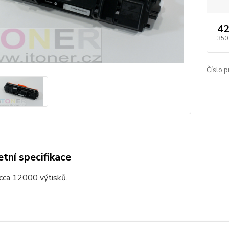
42
350
Číslo p
tní specifikace
cca 12000 výtisků.