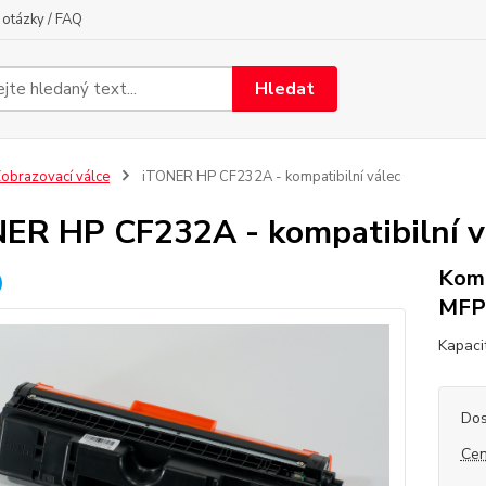
otázky / FAQ
Hledat
obrazovací válce
iTONER HP CF232A - kompatibilní válec
ER HP CF232A - kompatibilní v
Komp
MFP
Kapaci
Dos
Cen