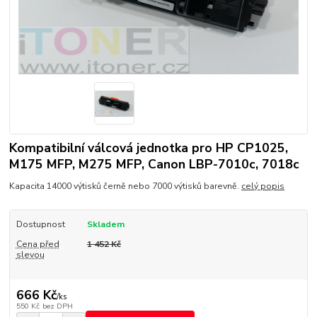
Kompatibilní válcová jednotka pro HP CP1025,
M175 MFP, M275 MFP, Canon LBP-7010c, 7018c
Kapacita 14000 výtisků černě nebo 7000 výtisků barevně.
celý popis
Dostupnost
Skladem
Cena před
1 452 Kč
slevou
666 Kč
/
ks
550 Kč
bez DPH