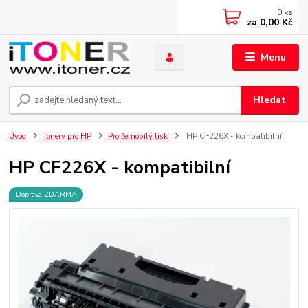
0
ks
za
0,00 Kč
Menu
Hledat
Úvod
Tonery pro HP
Pro černobílý tisk
HP CF226X - kompatibilní
HP CF226X - kompatibilní
Doprava ZDARMA