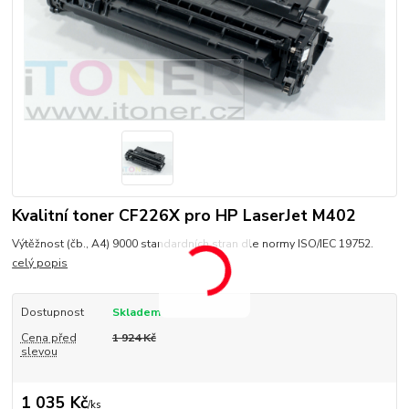
Kvalitní toner CF226X pro HP LaserJet M402
Výtěžnost (čb., A4) 9000 standardních stran dle normy ISO/IEC 19752.
celý popis
Dostupnost
Skladem
Cena před
1 924 Kč
slevou
1 035 Kč
/
ks