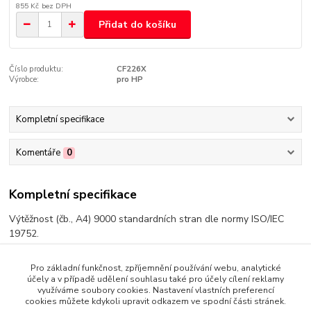
855 Kč
bez DPH
Přidat do košíku
Číslo produktu:
CF226X
Výrobce:
pro HP
Kompletní specifikace
Komentáře
0
Kompletní specifikace
Výtěžnost (čb., A4) 9000 standardních stran dle normy ISO/IEC
19752.
Pro základní funkčnost, zpříjemnění používání webu, analytické
účely a v případě udělení souhlasu také pro účely cílení reklamy
využíváme soubory cookies. Nastavení vlastních preferencí
Zboží zařazeno v kategoriích
cookies můžete kdykoli upravit odkazem ve spodní části stránek.