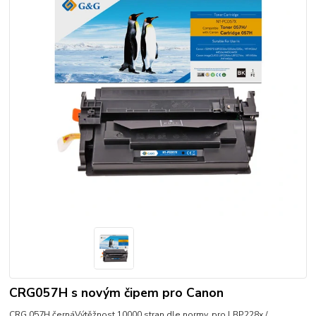
CRG057H s novým čipem pro Canon
CRG 057H černáVýtěžnost 10000 stran dle normy. pro LBP228x /