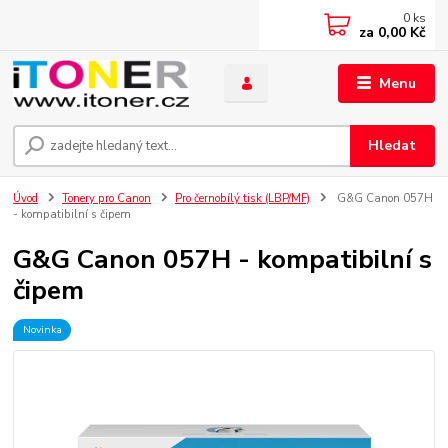
0
ks
za
0,00 Kč
Menu
Hledat
Úvod
Tonery pro Canon
Pro černobílý tisk (LBP/MF)
G&G Canon 057H
- kompatibilní s čipem
G&G Canon 057H - kompatibilní s
čipem
Novinka